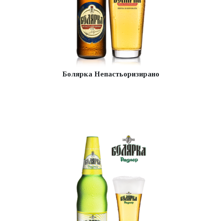
Болярка Непастьоризирано