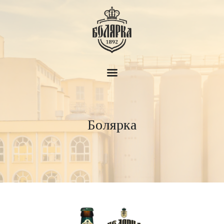
Пивоварна Болярка
За нас
Болярка
История
Продукти
Новини
Дом на бирата
Контакти
BG