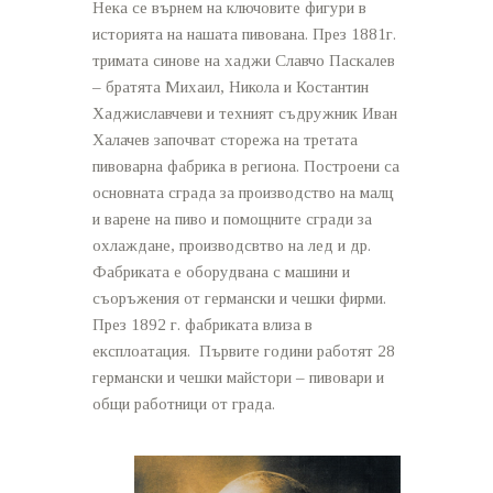
Нека се върнем на ключовите фигури в
историята на нашата пивована. През 1881г.
тримата синове на хаджи Славчо Паскалев
– братята Михаил, Никола и Костантин
Хаджиславчеви и техният съдружник Иван
Халачев започват сторежа на третата
пивоварна фабрика в региона. Построени са
основната сграда за производство на малц
и варене на пиво и помощните сгради за
охлаждане, производсвтво на лед и др.
Фабриката е оборудвана с машини и
съоръжения от германски и чешки фирми.
През 1892 г. фабриката влиза в
експлоатация. Първите години работят 28
германски и чешки майстори – пивовари и
общи работници от града.