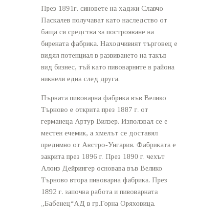
През 1891г. синовете на хаджи Славчо
Паскалев получават като наследство от
баща си средства за построяване на
бирената фабрика. Находчивият търговец е
видял потенциал в развиването на такъв
вид бизнес, тъй като пивоварните в района
никнели една след друга.
Първата пивоварна фабрика във Велико
Търново е открита през 1887 г. от
германеца Артур Вилзер. Използвал се е
местен ечемик, а хмелът се доставял
предимно от Австро-Унгария. Фабриката е
закрита през 1896 г. През 1890 г. чехът
Алоиз Дейрингер основава във Велико
Търново втора пивоварна фабрика. През
1892 г. започва работа и пивоварната
„Бабенец“АД в гр.Горна Оряховица.