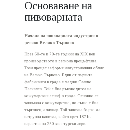
Основаване на
пивоварната
Начало на пивоварната индустрия в
регион Велико Търново
През 60-те и 70-те години на XIX век
производството в региона процъфтява.
Този процес заформя индустриалния облик
на Велико Търново. Един от първите
фабриканти в града е хаджи Славчо
Паскалев. Той е бил ръководител на
кожухарския еснаф в града. Основно се
занимава с кожухарство, но също е бил
търговец и лихвар. Той започва бързо да
натрупва капитал, който през 1871г.
нараства на 250 хил. турски лири.