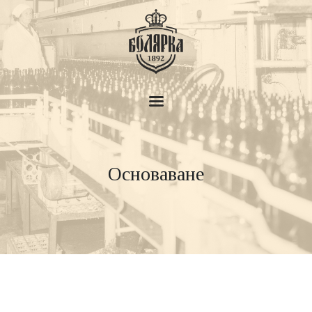
Пивоварна Болярка
За нас
Основаване
История
Продукти
Новини
Дом на бирата
Контакти
BG