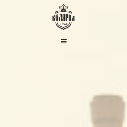
Пивоварна Болярка
За нас
История
Продукти
Новини
Дом на бирата
Контакти
BG